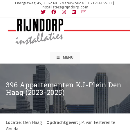
Ga
Energieweg 45, 2382 NC Zoeterwoude | 071-5415500 |
installaties@rijndorp.com
naar
inhoud
MENU
396 Appartementen KJ-Plein Den
Haag (2023-2025)
Locatie:
Den Haag –
Opdrachtgever:
J.P. van Eesteren te
Gouda