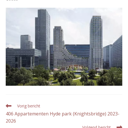
Lees
Vorig bericht
meer
406 Appartementen Hyde park (Knightsbridge) 2023-
artikelen
2026
Volgend bericht