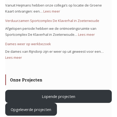
kaart
Bolstoren
Vanuit Heijmans hebben onze collega’s op locatie de Groene
voor
Nieuw
Kaart ontvangen: een…
Lees meer
:
project
Vennep!
Trots
Verduurzamen Sportcomplex De Klaverhal in Zoeterwoude
Noorderkeerkring!
op
Afgelopen periode hebben we de ontmoetingsruimte van
ons
Sportcomplex De Klaverhal in Zoeterwoude…
Lees meer
:
team
Verduurzam
Dames weer op werkbezoek
op
Sportcomple
het
De dames van Rijndorp zijn er weer op uit geweest voor een…
De
project
Lees meer
:
Klaverhal
Iron
Dames
in
Mountain
weer
Zoeterwoud
in
op
Onze Projecten
Haarlem
werkbezoek
Lopende projecten
.
Opgeleverde projecten