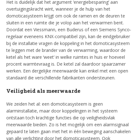
Het is duidelijk dat het argument ‘energiebesparing’ aan
overtuigingskracht wint, wanneer je de hulp van het
domoticasysteem krijgt om ook de ramen en de deuren te
sluiten in een ruimte die je volop aan het verwarmen bent.
Doordat een Viessmann, een Buderus of een Siemens Synco-
regelaar eveneens KNX-compatibel zijn, kan de eindgebruiker
bij de installatie vragen de koppeling in het domoticasysteem
te leggen met de brander van de verwarming, waardoor de
ketel als het ware ‘weet’ in welke ruimtes in huis er hoeveel
procent warmtevraag is. De ketel zal daardoor spaarzamer
werken. Een dergelijke meerwaarde kan enkel met een open
standaard die verschillende fabrikanten ondersteunen.
Veiligheid als meerwaarde
We zeiden het al: een domoticasysteem is geen
alarminstallatie, maar door koppelingen in het systeem
ontstaan toch krachtige functies die op veiligheidsvlak
meerwaarde bieden. Zo is het mogelijk om een alarmsignaal
gepaard te laten gaan met het in één beweging aanschakelen
van alle verlichting door het domoticasysteem. Ook