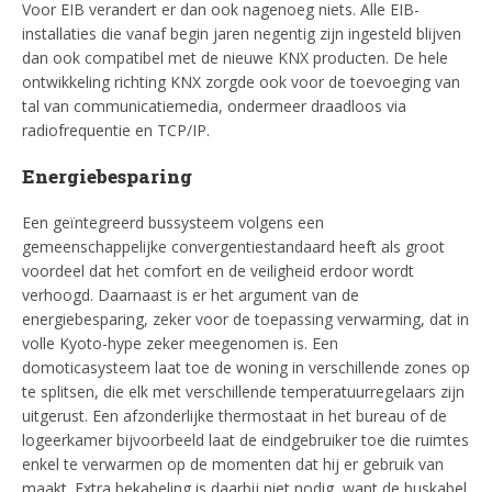
Voor EIB verandert er dan ook nagenoeg niets. Alle EIB-
installaties die vanaf begin jaren negentig zijn ingesteld blijven
dan ook compatibel met de nieuwe KNX producten. De hele
ontwikkeling richting KNX zorgde ook voor de toevoeging van
tal van communicatiemedia, ondermeer draadloos via
radiofrequentie en TCP/IP.
Energiebesparing
Een geïntegreerd bussysteem volgens een
gemeenschappelijke convergentiestandaard heeft als groot
voordeel dat het comfort en de veiligheid erdoor wordt
verhoogd. Daarnaast is er het argument van de
energiebesparing, zeker voor de toepassing verwarming, dat in
volle Kyoto-hype zeker meegenomen is. Een
domoticasysteem laat toe de woning in verschillende zones op
te splitsen, die elk met verschillende temperatuurregelaars zijn
uitgerust. Een afzonderlijke thermostaat in het bureau of de
logeerkamer bijvoorbeeld laat de eindgebruiker toe die ruimtes
enkel te verwarmen op de momenten dat hij er gebruik van
maakt. Extra bekabeling is daarbij niet nodig, want de buskabel