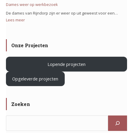
Verduurzam
Dames weer op werkbezoek
op
Sportcomple
het
De dames van Rijndorp zijn er weer op uit geweest voor een…
De
project
Lees meer
:
Klaverhal
Iron
Dames
in
Mountain
weer
Zoeterwoud
in
op
Onze Projecten
Haarlem
werkbezoek
Lopende projecten
.
Opgeleverde projecten
Zoeken