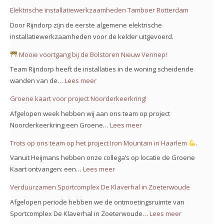
Elektrische installatiewerkzaamheden Tamboer Rotterdam
Door Rijndorp zijn de eerste algemene elektrische
installatiewerkzaamheden voor de kelder uitgevoerd.
Mooie voortgang bij de Bolstoren Nieuw Vennep!
Team Rijndorp heeft de installaties in de woning scheidende
wanden van de…
Lees meer
:
Groene kaart voor project Noorderkeerkring!
Mooie
Afgelopen week hebben wij aan ons team op project
voortgang
Noorderkeerkring een Groene…
Lees meer
:
bij
Groene
Trots op ons team op het project Iron Mountain in Haarlem
.
de
kaart
Bolstoren
Vanuit Heijmans hebben onze collega’s op locatie de Groene
voor
Nieuw
Kaart ontvangen: een…
Lees meer
:
project
Vennep!
Trots
Verduurzamen Sportcomplex De Klaverhal in Zoeterwoude
Noorderkeerkring!
op
Afgelopen periode hebben we de ontmoetingsruimte van
ons
Sportcomplex De Klaverhal in Zoeterwoude…
Lees meer
:
team