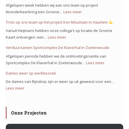
Mooie
Afgelopen week hebben wij aan ons team op project
voortgang
Noorderkeerkring een Groene…
Lees meer
:
bij
Groene
Trots op ons team op het project Iron Mountain in Haarlem
.
de
kaart
Bolstoren
Vanuit Heijmans hebben onze collega’s op locatie de Groene
voor
Nieuw
Kaart ontvangen: een…
Lees meer
:
project
Vennep!
Trots
Verduurzamen Sportcomplex De Klaverhal in Zoeterwoude
Noorderkeerkring!
op
Afgelopen periode hebben we de ontmoetingsruimte van
ons
Sportcomplex De Klaverhal in Zoeterwoude…
Lees meer
:
team
Verduurzam
Dames weer op werkbezoek
op
Sportcomple
het
De dames van Rijndorp zijn er weer op uit geweest voor een…
De
project
Lees meer
:
Klaverhal
Iron
Dames
in
Mountain
weer
Zoeterwoud
in
op
Onze Projecten
Haarlem
werkbezoek