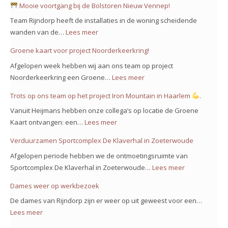
Mooie voortgang bij de Bolstoren Nieuw Vennep!
Team Rijndorp heeft de installaties in de woning scheidende
wanden van de…
Lees meer
:
Groene kaart voor project Noorderkeerkring!
Mooie
Afgelopen week hebben wij aan ons team op project
voortgang
Noorderkeerkring een Groene…
Lees meer
:
bij
Groene
Trots op ons team op het project Iron Mountain in Haarlem
.
de
kaart
Bolstoren
Vanuit Heijmans hebben onze collega’s op locatie de Groene
voor
Nieuw
Kaart ontvangen: een…
Lees meer
:
project
Vennep!
Trots
Verduurzamen Sportcomplex De Klaverhal in Zoeterwoude
Noorderkeerkring!
op
Afgelopen periode hebben we de ontmoetingsruimte van
ons
Sportcomplex De Klaverhal in Zoeterwoude…
Lees meer
:
team
Verduurzam
Dames weer op werkbezoek
op
Sportcomple
het
De dames van Rijndorp zijn er weer op uit geweest voor een…
De
project
Lees meer
:
Klaverhal
Iron
Dames