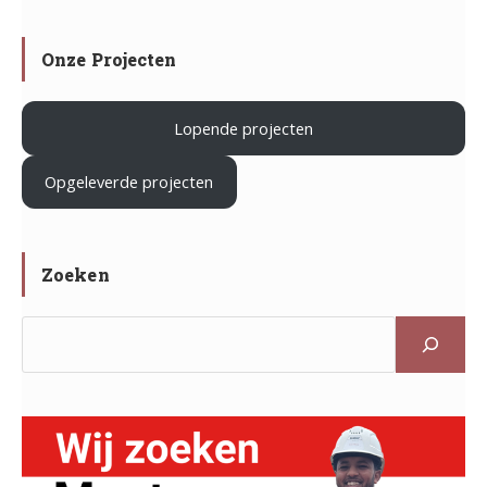
in
Mountain
weer
Zoeterwoud
in
op
Onze Projecten
Haarlem
werkbezoek
Lopende projecten
.
Opgeleverde projecten
Zoeken