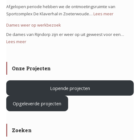
op
Afgelopen periode hebben we de ontmoetingsruimte van
ons
Sportcomplex De Klaverhal in Zoeterwoude…
Lees meer
:
team
Verduurzam
Dames weer op werkbezoek
op
Sportcomple
het
De dames van Rijndorp zijn er weer op uit geweest voor een…
De
project
Lees meer
:
Klaverhal
Iron
Dames
in
Mountain
weer
Zoeterwoud
in
op
Onze Projecten
Haarlem
werkbezoek
Lopende projecten
.
Opgeleverde projecten
Zoeken