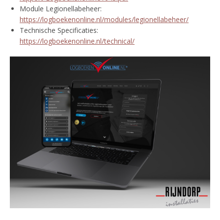
Module Legionellabeheer:
https://logboekenonline.nl/modules/legionellabeheer/
Technische Specificaties:
https://logboekenonline.nl/technical/