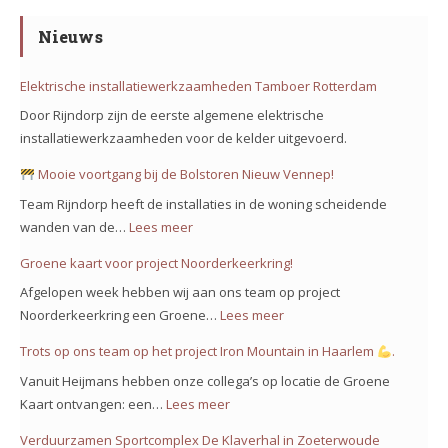
Nieuws
Elektrische installatiewerkzaamheden Tamboer Rotterdam
Door Rijndorp zijn de eerste algemene elektrische
installatiewerkzaamheden voor de kelder uitgevoerd.
Mooie voortgang bij de Bolstoren Nieuw Vennep!
Team Rijndorp heeft de installaties in de woning scheidende
wanden van de…
Lees meer
:
Groene kaart voor project Noorderkeerkring!
Mooie
Afgelopen week hebben wij aan ons team op project
voortgang
Noorderkeerkring een Groene…
Lees meer
:
bij
Groene
Trots op ons team op het project Iron Mountain in Haarlem
.
de
kaart
Bolstoren
Vanuit Heijmans hebben onze collega’s op locatie de Groene
voor
Nieuw
Kaart ontvangen: een…
Lees meer
:
project
Vennep!
Trots
Verduurzamen Sportcomplex De Klaverhal in Zoeterwoude
Noorderkeerkring!