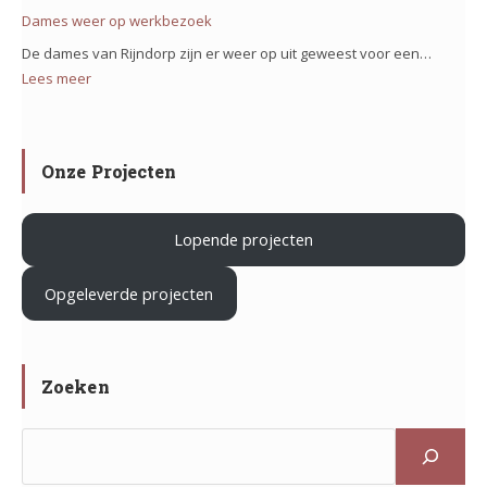
Verduurzam
Dames weer op werkbezoek
op
Sportcomple
het
De dames van Rijndorp zijn er weer op uit geweest voor een…
De
project
Lees meer
:
Klaverhal
Iron
Dames
in
Mountain
weer
Zoeterwoud
in
op
Onze Projecten
Haarlem
werkbezoek
Lopende projecten
.
Opgeleverde projecten
Zoeken