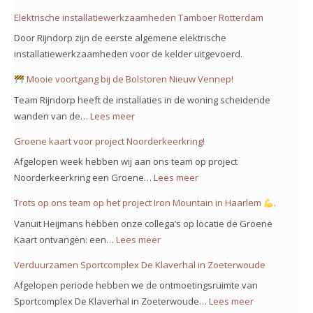
Elektrische installatiewerkzaamheden Tamboer Rotterdam
Door Rijndorp zijn de eerste algemene elektrische
installatiewerkzaamheden voor de kelder uitgevoerd.
Mooie voortgang bij de Bolstoren Nieuw Vennep!
Team Rijndorp heeft de installaties in de woning scheidende
wanden van de…
Lees meer
:
Groene kaart voor project Noorderkeerkring!
Mooie
Afgelopen week hebben wij aan ons team op project
voortgang
Noorderkeerkring een Groene…
Lees meer
:
bij
Groene
Trots op ons team op het project Iron Mountain in Haarlem
.
de
kaart
Bolstoren
Vanuit Heijmans hebben onze collega’s op locatie de Groene
voor
Nieuw
Kaart ontvangen: een…
Lees meer
:
project
Vennep!
Trots
Verduurzamen Sportcomplex De Klaverhal in Zoeterwoude
Noorderkeerkring!
op
Afgelopen periode hebben we de ontmoetingsruimte van
ons
Sportcomplex De Klaverhal in Zoeterwoude…
Lees meer
:
team