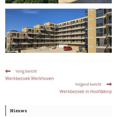
Lees
Vorig bericht
meer
Werkbezoek Werkhoven
artikelen
Volgend bericht
Werkbezoek in Hoofddorp
Nieuws