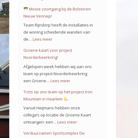
Mooie voortgang bij de Bolstoren
Nieuw Vennep!
Team Rijndorp heeft de installaties in
de woning scheidende wanden van
de…
Lees meer
:
Groene kaart voor project
Mooie
Noorderkeerkring!
voortgang
Afgelopen week hebben wij aan ons
bij
team op project Noorderkeerkring
de
een Groene…
Lees meer
:
Bolstoren
Groene
Trots op ons team op het project Iron
Nieuw
kaart
Mountain in Haarlem
.
Vennep!
voor
Vanuit Heijmans hebben onze
project
collega’s op locatie de Groene Kaart
Noorderkeerkring!
ontvangen: een…
Lees meer
:
Trots
Verduurzamen Sportcomplex De
op