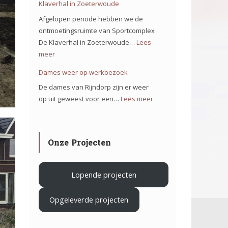
Klaverhal in Zoeterwoude
ons
Afgelopen periode hebben we de
team
ontmoetingsruimte van Sportcomplex
op
De Klaverhal in Zoeterwoude…
Lees
het
meer
:
project
Verduurzamen
Dames weer op werkbezoek
Iron
Sportcomplex
De dames van Rijndorp zijn er weer
Mountain
De
op uit geweest voor een…
Lees meer
:
in
Klaverhal
Dames
Haarlem
in
weer
Zoeterwoude
op
.
Onze Projecten
werkbezoek
Lopende projecten
Opgeleverde projecten