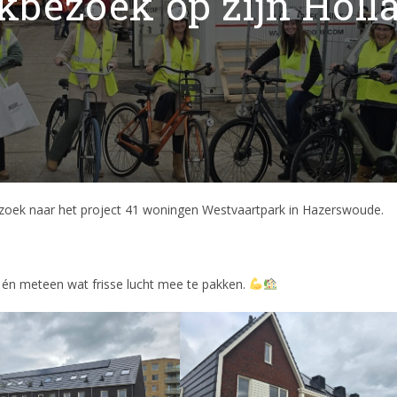
bezoek op zijn Holl
oek naar het project 41 woningen Westvaartpark in Hazerswoude.
— én meteen wat frisse lucht mee te pakken.