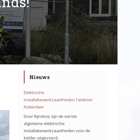
ands!
Nieuws
Elektrische
installatiewerkzaamheden Tamboer
Rotterdam
Door Rijndorp zijn de eerste
algemene elektrische
installatiewerkzaamheden voor de
kelder uitgevoerd.