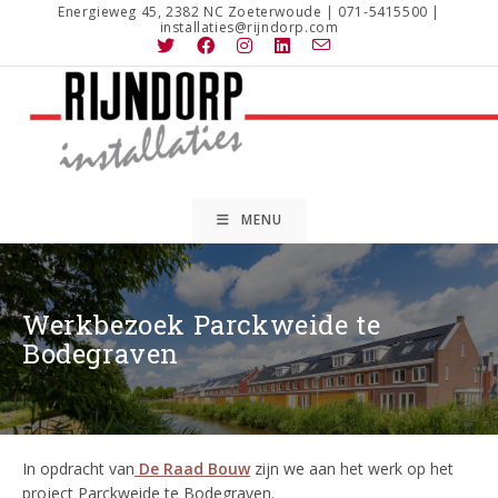
Ga
Energieweg 45, 2382 NC Zoeterwoude | 071-5415500 |
installaties@rijndorp.com
naar
inhoud
MENU
Werkbezoek Parckweide te
Bodegraven
In opdracht van
De Raad Bouw
zijn we aan het werk op het
project Parckweide te Bodegraven.