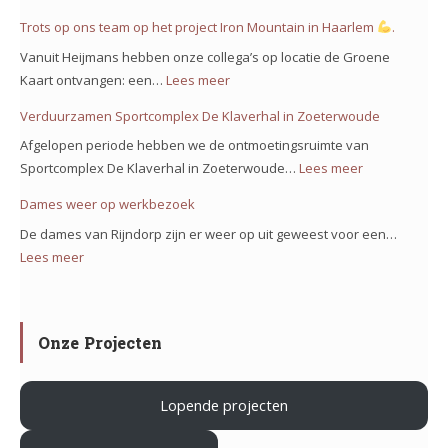
bij
Groene
Trots op ons team op het project Iron Mountain in Haarlem
.
de
kaart
Bolstoren
Vanuit Heijmans hebben onze collega’s op locatie de Groene
voor
Nieuw
Kaart ontvangen: een…
Lees meer
:
project
Vennep!
Trots
Verduurzamen Sportcomplex De Klaverhal in Zoeterwoude
Noorderkeerkring!
op
Afgelopen periode hebben we de ontmoetingsruimte van
ons
Sportcomplex De Klaverhal in Zoeterwoude…
Lees meer
:
team
Verduurzam
Dames weer op werkbezoek
op
Sportcomple
het
De dames van Rijndorp zijn er weer op uit geweest voor een…
De
project
Lees meer
:
Klaverhal
Iron
Dames
in
Mountain
weer
Zoeterwoud
in
op
Onze Projecten
Haarlem
werkbezoek
Lopende projecten
.