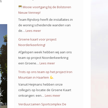
en
Mooie voortgang bij de Bolstoren
Nieuw Vennep!
Team Rijndorp heeft de installaties in
de woning scheidende wanden van
de…
Lees meer
:
Groene kaart voor project
Mooie
Noorderkeerkring!
voortgang
Afgelopen week hebben wij aan ons
bij
team op project Noorderkeerkring
de
een Groene…
Lees meer
:
Bolstoren
Groene
Trots op ons team op het project Iron
Nieuw
kaart
Mountain in Haarlem
.
Vennep!
voor
Vanuit Heijmans hebben onze
project
collega’s op locatie de Groene Kaart
Noorderkeerkring!
ontvangen: een…
Lees meer
:
Trots
Verduurzamen Sportcomplex De
op