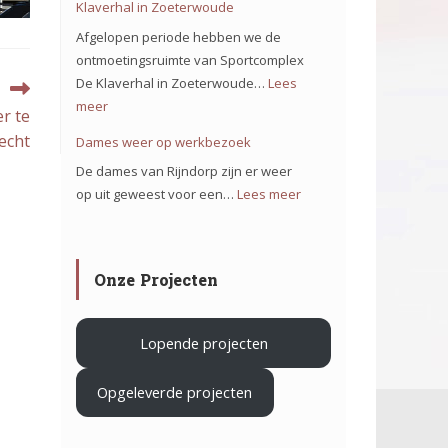
Klaverhal in Zoeterwoude
ons
Afgelopen periode hebben we de
team
ontmoetingsruimte van Sportcomplex
op
De Klaverhal in Zoeterwoude…
Lees
het
meer
:
r te
project
Verduurzamen
echt
Dames weer op werkbezoek
Iron
Sportcomplex
De dames van Rijndorp zijn er weer
Mountain
De
op uit geweest voor een…
Lees meer
:
in
Klaverhal
Dames
Haarlem
in
weer
Zoeterwoude
op
.
Onze Projecten
werkbezoek
Lopende projecten
Opgeleverde projecten