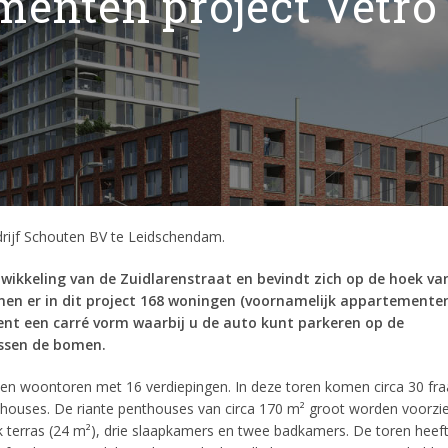
menten project Vetro
ijf Schouten BV te Leidschendam.
twikkeling van de Zuidlarenstraat en bevindt zich op de hoek va
n er in dit project 168 woningen (voornamelijk appartementen
kent een carré vorm waarbij u de auto kunt parkeren op de
ussen de bomen.
een woontoren met 16 verdiepingen. In deze toren komen circa 30 fra
ouses. De riante penthouses van circa 170 m² groot worden voorzi
 terras (24 m²), drie slaapkamers en twee badkamers. De toren heef