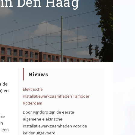
 in Den Haag
Nieuws
n de
Elektrische
) en
installatiewerkzaamheden Tamboer
Rotterdam
Door Rijndorp zijn de eerste
aie
algemene elektrische
en
installatiewerkzaamheden voor de
t een
kelder uitgevoerd.