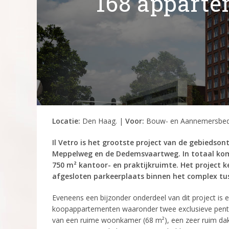
168 apparte
Locatie:
Den Haag. |
Voor:
Bouw- en Aannemersbedr
Il Vetro is het grootste project van de gebiedson
Meppelweg en de Dedemsvaartweg. In totaal kome
750 m² kantoor- en praktijkruimte. Het project 
afgesloten parkeerplaats binnen het complex t
Eveneens een bijzonder onderdeel van dit project is 
koopappartementen waaronder twee exclusieve penth
van een ruime woonkamer (68 m²), een zeer ruim dak