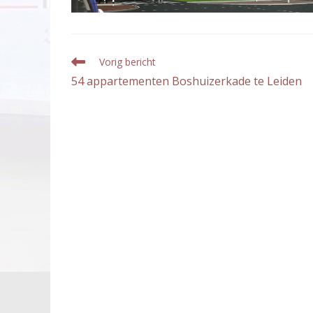
Lees
Vorig bericht
meer
54 appartementen Boshuizerkade te Leiden
artikelen