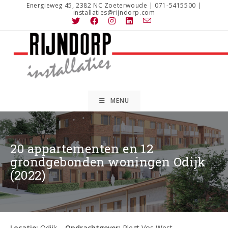
Ga
Energieweg 45, 2382 NC Zoeterwoude | 071-5415500 |
installaties@rijndorp.com
naar
inhoud
MENU
20 appartementen en 12
grondgebonden woningen Odijk
(2022)
Locatie:
Odijk –
Opdrachtgever:
Plegt Vos West