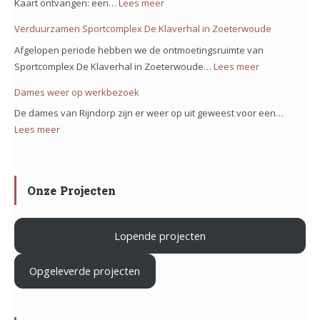
Nieuw
Kaart ontvangen: een…
Lees meer
:
project
Vennep!
Trots
Verduurzamen Sportcomplex De Klaverhal in Zoeterwoude
Noorderkeerkring!
op
Afgelopen periode hebben we de ontmoetingsruimte van
ons
Sportcomplex De Klaverhal in Zoeterwoude…
Lees meer
:
team
Verduurzam
Dames weer op werkbezoek
op
Sportcomple
het
De dames van Rijndorp zijn er weer op uit geweest voor een…
De
project
Lees meer
:
Klaverhal
Iron
Dames
in
Mountain
weer
Zoeterwoud
in
op
Onze Projecten
Haarlem
werkbezoek
Lopende projecten
.
Opgeleverde projecten