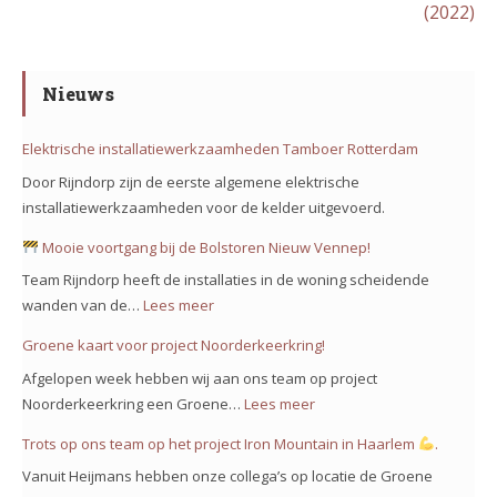
(2022)
Nieuws
Elektrische installatiewerkzaamheden Tamboer Rotterdam
Door Rijndorp zijn de eerste algemene elektrische
installatiewerkzaamheden voor de kelder uitgevoerd.
Mooie voortgang bij de Bolstoren Nieuw Vennep!
Team Rijndorp heeft de installaties in de woning scheidende
wanden van de…
Lees meer
:
Groene kaart voor project Noorderkeerkring!
Mooie
Afgelopen week hebben wij aan ons team op project
voortgang
Noorderkeerkring een Groene…
Lees meer
:
bij
Groene
Trots op ons team op het project Iron Mountain in Haarlem
.
de
kaart
Bolstoren
Vanuit Heijmans hebben onze collega’s op locatie de Groene
voor