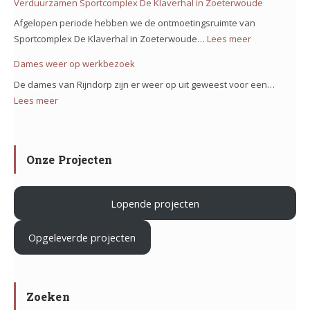
Verduurzamen Sportcomplex De Klaverhal in Zoeterwoude
Noorderkeerkring!
op
Afgelopen periode hebben we de ontmoetingsruimte van
ons
Sportcomplex De Klaverhal in Zoeterwoude…
Lees meer
:
team
Verduurzam
Dames weer op werkbezoek
op
Sportcomple
het
De dames van Rijndorp zijn er weer op uit geweest voor een…
De
project
Lees meer
:
Klaverhal
Iron
Dames
in
Mountain
weer
Zoeterwoud
in
op
Onze Projecten
Haarlem
werkbezoek
Lopende projecten
.
Opgeleverde projecten
Zoeken