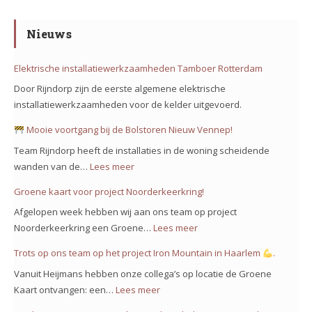
Nieuws
Elektrische installatiewerkzaamheden Tamboer Rotterdam
Door Rijndorp zijn de eerste algemene elektrische
installatiewerkzaamheden voor de kelder uitgevoerd.
Mooie voortgang bij de Bolstoren Nieuw Vennep!
Team Rijndorp heeft de installaties in de woning scheidende
wanden van de…
Lees meer
:
Groene kaart voor project Noorderkeerkring!
Mooie
Afgelopen week hebben wij aan ons team op project
voortgang
Noorderkeerkring een Groene…
Lees meer
:
bij
Groene
Trots op ons team op het project Iron Mountain in Haarlem
.
de
kaart
Bolstoren
Vanuit Heijmans hebben onze collega’s op locatie de Groene
voor
Nieuw
Kaart ontvangen: een…
Lees meer
:
project
Vennep!
Trots