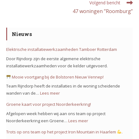
Volgend bericht
47 woningen ”Roomburg”
Nieuws
Elektrische installatiewerkzaamheden Tamboer Rotterdam
Door Rijndorp zijn de eerste algemene elektrische
installatiewerkzaamheden voor de kelder uitgevoerd.
Mooie voortgang bij de Bolstoren Nieuw Vennep!
Team Rijndorp heeft de installaties in de woning scheidende
wanden van de…
Lees meer
:
Groene kaart voor project Noorderkeerkring!
Mooie
Afgelopen week hebben wij aan ons team op project
voortgang
Noorderkeerkring een Groene…
Lees meer
:
bij
Groene
Trots op ons team op het project Iron Mountain in Haarlem
.
de
kaart