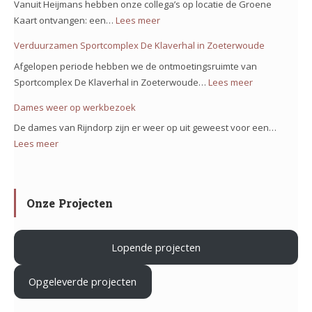
Bolstoren
Vanuit Heijmans hebben onze collega’s op locatie de Groene
voor
Nieuw
Kaart ontvangen: een…
Lees meer
:
project
Vennep!
Trots
Verduurzamen Sportcomplex De Klaverhal in Zoeterwoude
Noorderkeerkring!
op
Afgelopen periode hebben we de ontmoetingsruimte van
ons
Sportcomplex De Klaverhal in Zoeterwoude…
Lees meer
:
team
Verduurzam
Dames weer op werkbezoek
op
Sportcomple
het
De dames van Rijndorp zijn er weer op uit geweest voor een…
De
project
Lees meer
:
Klaverhal
Iron
Dames
in
Mountain
weer
Zoeterwoud
in
op
Onze Projecten
Haarlem
werkbezoek
Lopende projecten
.
Opgeleverde projecten