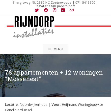
Ga
Energieweg 45, 2382 NC Zoeterwoude | 071-5415500 |
installaties@rijndorp.com
naar
inhoud
MENU
78 appartementen + 12 woningen
”Mossenest”
Locatie:
Noordwijkerhout. |
Voor:
Heijmans Woningbouw te
Capelle a/d IJssel.