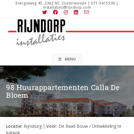
Ga
Energieweg 45, 2382 NC Zoeterwoude | 071-5415500 |
installaties@rijndorp.com
naar
inhoud
MENU
98 Huurappartementen Calla De
Bloem
Locatie:
Rijnsburg |
Voor:
De Raad Bouw / Ontwikkeling te
Katwijk