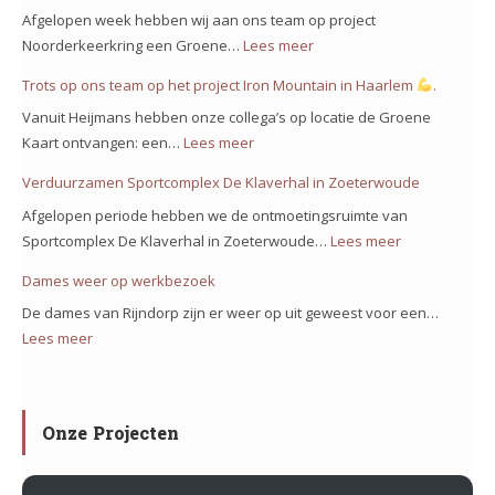
Mooie
Afgelopen week hebben wij aan ons team op project
voortgang
Noorderkeerkring een Groene…
Lees meer
:
bij
Groene
Trots op ons team op het project Iron Mountain in Haarlem
.
de
kaart
Bolstoren
Vanuit Heijmans hebben onze collega’s op locatie de Groene
voor
Nieuw
Kaart ontvangen: een…
Lees meer
:
project
Vennep!
Trots
Verduurzamen Sportcomplex De Klaverhal in Zoeterwoude
Noorderkeerkring!
op
Afgelopen periode hebben we de ontmoetingsruimte van
ons
Sportcomplex De Klaverhal in Zoeterwoude…
Lees meer
:
team
Verduurzam
Dames weer op werkbezoek
op
Sportcomple
het
De dames van Rijndorp zijn er weer op uit geweest voor een…
De
project
Lees meer
:
Klaverhal
Iron
Dames
in
Mountain
weer
Zoeterwoud
in
op
Onze Projecten
Haarlem
werkbezoek