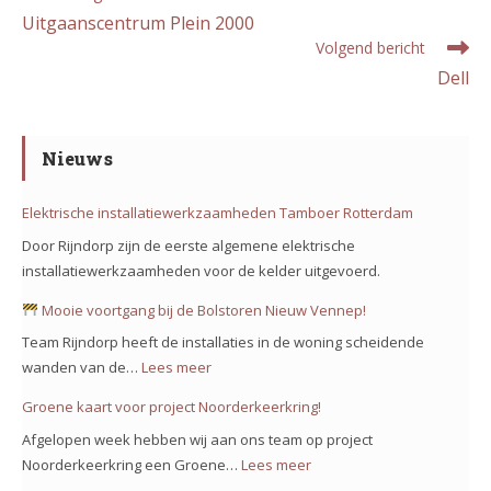
meer
Uitgaanscentrum Plein 2000
artikelen
Volgend bericht
Dell
Nieuws
Elektrische installatiewerkzaamheden Tamboer Rotterdam
Door Rijndorp zijn de eerste algemene elektrische
installatiewerkzaamheden voor de kelder uitgevoerd.
Mooie voortgang bij de Bolstoren Nieuw Vennep!
Team Rijndorp heeft de installaties in de woning scheidende
wanden van de…
Lees meer
:
Groene kaart voor project Noorderkeerkring!
Mooie
Afgelopen week hebben wij aan ons team op project
voortgang
Noorderkeerkring een Groene…
Lees meer
:
bij