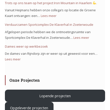
Groene
Trots op ons team op het project Iron Mountain in Haarlem
.
de
kaart
Bolstoren
Vanuit Heijmans hebben onze collega’s op locatie de Groene
voor
Nieuw
Kaart ontvangen: een…
Lees meer
:
project
Vennep!
Trots
Verduurzamen Sportcomplex De Klaverhal in Zoeterwoude
Noorderkeerkring!
op
Afgelopen periode hebben we de ontmoetingsruimte van
ons
Sportcomplex De Klaverhal in Zoeterwoude…
Lees meer
:
team
Verduurzam
Dames weer op werkbezoek
op
Sportcomple
het
De dames van Rijndorp zijn er weer op uit geweest voor een…
De
project
Lees meer
:
Klaverhal
Iron
Dames
in
Mountain
weer
Zoeterwoud
in
op
Onze Projecten
Haarlem
werkbezoek
Lopende projecten
.
Opgeleverde projecten