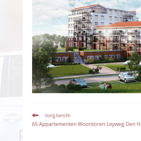
Lees
Vorig bericht
meer
65 Appartementen Woontoren Leyweg Den H
artikelen