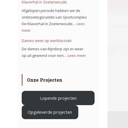
Klaverhal in Zoeterwoude
ons
Afgelopen periode hebben we de
team
ontmoetingsruimte van Sportcomplex
op
De Klaverhal in Zoeterwoude…
Lees
het
meer
:
project
Verduurzamen
Dames weer op werkbezoek
Iron
Sportcomplex
De dames van Rijndorp zijn er weer
Mountain
De
op uit geweest voor een…
Lees meer
:
in
Klaverhal
Dames
Haarlem
in
weer
Zoeterwoude
op
.
Onze Projecten
werkbezoek
Lopende projecten
Opgeleverde projecten