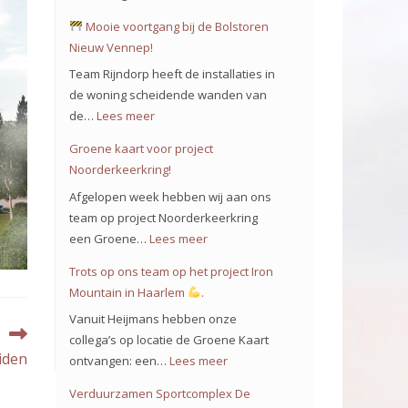
Mooie voortgang bij de Bolstoren
Nieuw Vennep!
Team Rijndorp heeft de installaties in
de woning scheidende wanden van
de…
Lees meer
:
Groene kaart voor project
Mooie
Noorderkeerkring!
voortgang
Afgelopen week hebben wij aan ons
bij
team op project Noorderkeerkring
de
een Groene…
Lees meer
:
Bolstoren
Groene
Trots op ons team op het project Iron
Nieuw
kaart
Mountain in Haarlem
.
Vennep!
voor
Vanuit Heijmans hebben onze
project
collega’s op locatie de Groene Kaart
Noorderkeerkring!
iden
ontvangen: een…
Lees meer
:
Trots
Verduurzamen Sportcomplex De
op