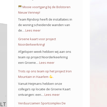
Mooie voortgang bij de Bolstoren
Nieuw Vennep!
Team Rijndorp heeft de installaties in
de woning scheidende wanden van
de…
Lees meer
:
Groene kaart voor project
Mooie
Noorderkeerkring!
voortgang
Afgelopen week hebben wij aan ons
bij
team op project Noorderkeerkring
de
een Groene…
Lees meer
:
Bolstoren
Groene
Trots op ons team op het project Iron
Nieuw
kaart
Mountain in Haarlem
.
Vennep!
voor
Vanuit Heijmans hebben onze
project
collega’s op locatie de Groene Kaart
Noorderkeerkring!
ontvangen: een…
Lees meer
:
Trots
Verduurzamen Sportcomplex De
op