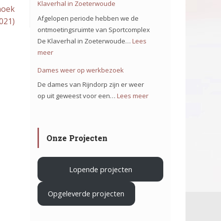
Klaverhal in Zoeterwoude
hoek
ons
Afgelopen periode hebben we de
021)
team
ontmoetingsruimte van Sportcomplex
op
De Klaverhal in Zoeterwoude…
Lees
het
meer
:
project
Verduurzamen
Dames weer op werkbezoek
Iron
Sportcomplex
De dames van Rijndorp zijn er weer
Mountain
De
op uit geweest voor een…
Lees meer
:
in
Klaverhal
Dames
Haarlem
in
weer
Zoeterwoude
op
.
Onze Projecten
werkbezoek
Lopende projecten
Opgeleverde projecten