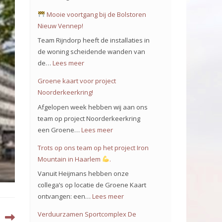
Mooie voortgang bij de Bolstoren
Nieuw Vennep!
Team Rijndorp heeft de installaties in
de woning scheidende wanden van
de…
Lees meer
:
Groene kaart voor project
Mooie
Noorderkeerkring!
voortgang
Afgelopen week hebben wij aan ons
bij
team op project Noorderkeerkring
de
een Groene…
Lees meer
:
Bolstoren
Groene
Trots op ons team op het project Iron
Nieuw
kaart
Mountain in Haarlem
.
Vennep!
voor
Vanuit Heijmans hebben onze
project
collega’s op locatie de Groene Kaart
Noorderkeerkring!
ontvangen: een…
Lees meer
:
Trots
Verduurzamen Sportcomplex De
op