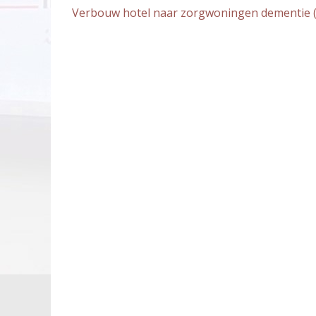
meer
Verbouw hotel naar zorgwoningen dementie 
artikelen