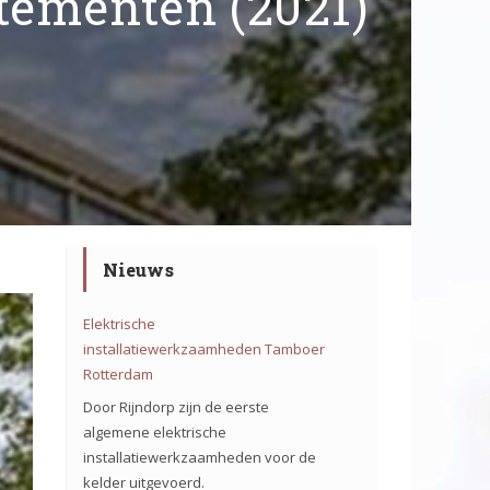
tementen (2021)
Nieuws
Elektrische
installatiewerkzaamheden Tamboer
Rotterdam
Door Rijndorp zijn de eerste
algemene elektrische
installatiewerkzaamheden voor de
kelder uitgevoerd.