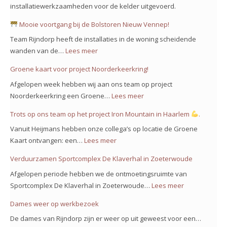
installatiewerkzaamheden voor de kelder uitgevoerd.
Mooie voortgang bij de Bolstoren Nieuw Vennep!
Team Rijndorp heeft de installaties in de woning scheidende
wanden van de…
Lees meer
:
Groene kaart voor project Noorderkeerkring!
Mooie
Afgelopen week hebben wij aan ons team op project
voortgang
Noorderkeerkring een Groene…
Lees meer
:
bij
Groene
Trots op ons team op het project Iron Mountain in Haarlem
.
de
kaart
Bolstoren
Vanuit Heijmans hebben onze collega’s op locatie de Groene
voor
Nieuw
Kaart ontvangen: een…
Lees meer
:
project
Vennep!
Trots
Verduurzamen Sportcomplex De Klaverhal in Zoeterwoude
Noorderkeerkring!
op
Afgelopen periode hebben we de ontmoetingsruimte van
ons
Sportcomplex De Klaverhal in Zoeterwoude…
Lees meer
:
team
Verduurzam
Dames weer op werkbezoek
op
Sportcomple
het
De dames van Rijndorp zijn er weer op uit geweest voor een…
De