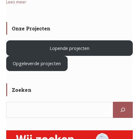
project
Lees meer
:
Klaverhal
Iron
Dames
in
Mountain
weer
Zoeterwoud
in
op
Onze Projecten
Haarlem
werkbezoek
Lopende projecten
.
Opgeleverde projecten
Zoeken