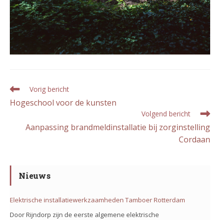
Lees
Vorig bericht
meer
Hogeschool voor de kunsten
artikelen
Volgend bericht
Aanpassing brandmeldinstallatie bij zorginstelling
Cordaan
Nieuws
Elektrische installatiewerkzaamheden Tamboer Rotterdam
Door Rijndorp zijn de eerste algemene elektrische