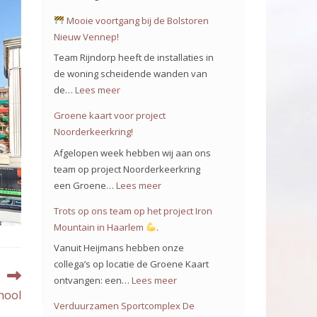
Mooie voortgang bij de Bolstoren
Nieuw Vennep!
Team Rijndorp heeft de installaties in
de woning scheidende wanden van
de…
Lees meer
:
Groene kaart voor project
Mooie
Noorderkeerkring!
voortgang
Afgelopen week hebben wij aan ons
bij
team op project Noorderkeerkring
de
een Groene…
Lees meer
:
Bolstoren
Groene
Trots op ons team op het project Iron
Nieuw
kaart
Mountain in Haarlem
.
Vennep!
voor
Vanuit Heijmans hebben onze
project
collega’s op locatie de Groene Kaart
Noorderkeerkring!
ontvangen: een…
Lees meer
:
hool
Trots
Verduurzamen Sportcomplex De
op