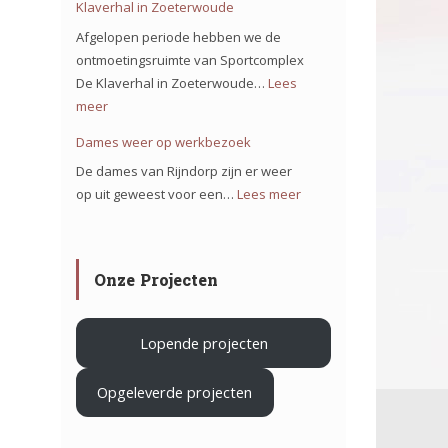
Klaverhal in Zoeterwoude
ons
Afgelopen periode hebben we de
team
ontmoetingsruimte van Sportcomplex
op
De Klaverhal in Zoeterwoude…
Lees
het
meer
:
project
Verduurzamen
Dames weer op werkbezoek
Iron
Sportcomplex
De dames van Rijndorp zijn er weer
Mountain
De
op uit geweest voor een…
Lees meer
:
in
Klaverhal
Dames
Haarlem
in
weer
Zoeterwoude
op
.
Onze Projecten
werkbezoek
Lopende projecten
Opgeleverde projecten