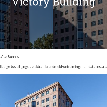
Victory Building
V te Bunnik.
lledige beveiligings-, elektra-, brandmeld/ontruimings- en data-installa