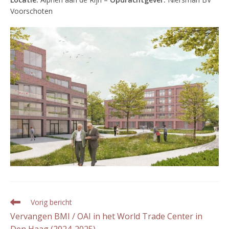
Voorschoten
Lees
Vorig bericht
meer
Vervangen BMI / OAI in het World Trade Center in
artikelen
Den Haag (2024-2025)