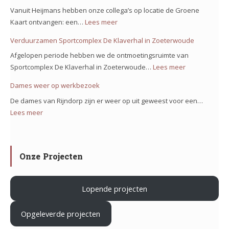
kaart
Bolstoren
Vanuit Heijmans hebben onze collega’s op locatie de Groene
voor
Nieuw
Kaart ontvangen: een…
Lees meer
:
project
Vennep!
Trots
Verduurzamen Sportcomplex De Klaverhal in Zoeterwoude
Noorderkeerkring!
op
Afgelopen periode hebben we de ontmoetingsruimte van
ons
Sportcomplex De Klaverhal in Zoeterwoude…
Lees meer
:
team
Verduurzam
Dames weer op werkbezoek
op
Sportcomple
het
De dames van Rijndorp zijn er weer op uit geweest voor een…
De
project
Lees meer
:
Klaverhal
Iron
Dames
in
Mountain
weer
Zoeterwoud
in
op
Onze Projecten
Haarlem
werkbezoek
Lopende projecten
.
Opgeleverde projecten