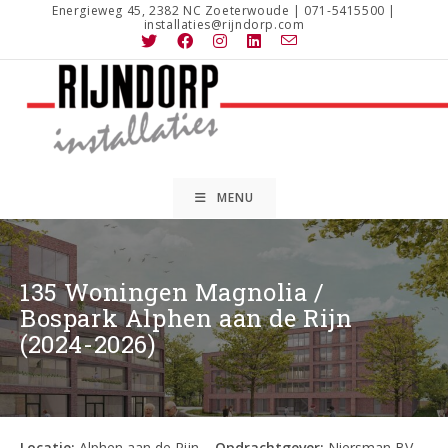
Ga
Energieweg 45, 2382 NC Zoeterwoude | 071-5415500 |
installaties@rijndorp.com
naar
inhoud
MENU
135 Woningen Magnolia /
Bospark Alphen aan de Rijn
(2024-2026)
Locatie:
Alphen aan de Rijn –
Opdrachtgever:
Niersman BV