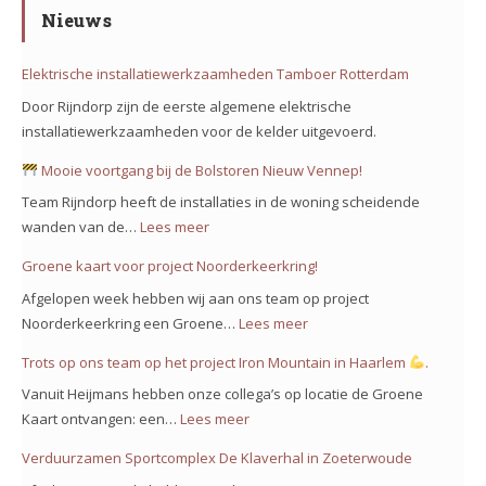
Nieuws
Elektrische installatiewerkzaamheden Tamboer Rotterdam
Door Rijndorp zijn de eerste algemene elektrische
installatiewerkzaamheden voor de kelder uitgevoerd.
Mooie voortgang bij de Bolstoren Nieuw Vennep!
Team Rijndorp heeft de installaties in de woning scheidende
wanden van de…
Lees meer
:
Groene kaart voor project Noorderkeerkring!
Mooie
Afgelopen week hebben wij aan ons team op project
voortgang
Noorderkeerkring een Groene…
Lees meer
:
bij
Groene
Trots op ons team op het project Iron Mountain in Haarlem
.
de
kaart
Bolstoren
Vanuit Heijmans hebben onze collega’s op locatie de Groene
voor
Nieuw
Kaart ontvangen: een…
Lees meer
:
project
Vennep!
Trots
Verduurzamen Sportcomplex De Klaverhal in Zoeterwoude
Noorderkeerkring!
op