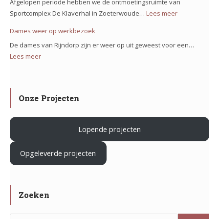
Afgelopen periode hebben we de ontmoetingsruimte van
ons
Sportcomplex De Klaverhal in Zoeterwoude…
Lees meer
:
team
Verduurzam
Dames weer op werkbezoek
op
Sportcomple
het
De dames van Rijndorp zijn er weer op uit geweest voor een…
De
project
Lees meer
:
Klaverhal
Iron
Dames
in
Mountain
weer
Zoeterwoud
in
op
Onze Projecten
Haarlem
werkbezoek
Lopende projecten
.
Opgeleverde projecten
Zoeken