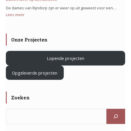
Sportcomple
het
De dames van Rijndorp zijn er weer op uit geweest voor een…
De
project
Lees meer
:
Klaverhal
Iron
Dames
in
Mountain
weer
Zoeterwoud
in
op
Onze Projecten
Haarlem
werkbezoek
Lopende projecten
.
Opgeleverde projecten
Zoeken