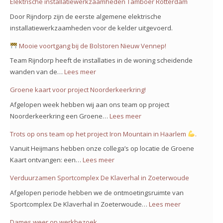
Elektrische installatiewerkzaamheden Tamboer Rotterdam
Door Rijndorp zijn de eerste algemene elektrische
installatiewerkzaamheden voor de kelder uitgevoerd.
Mooie voortgang bij de Bolstoren Nieuw Vennep!
Team Rijndorp heeft de installaties in de woning scheidende
wanden van de…
Lees meer
:
Groene kaart voor project Noorderkeerkring!
Mooie
Afgelopen week hebben wij aan ons team op project
voortgang
Noorderkeerkring een Groene…
Lees meer
:
bij
Groene
Trots op ons team op het project Iron Mountain in Haarlem
.
de
kaart
Bolstoren
Vanuit Heijmans hebben onze collega’s op locatie de Groene
voor
Nieuw
Kaart ontvangen: een…
Lees meer
:
project
Vennep!
Trots
Verduurzamen Sportcomplex De Klaverhal in Zoeterwoude
Noorderkeerkring!
op
Afgelopen periode hebben we de ontmoetingsruimte van
ons
Sportcomplex De Klaverhal in Zoeterwoude…
Lees meer
:
team
Verduurzam
Dames weer op werkbezoek
op