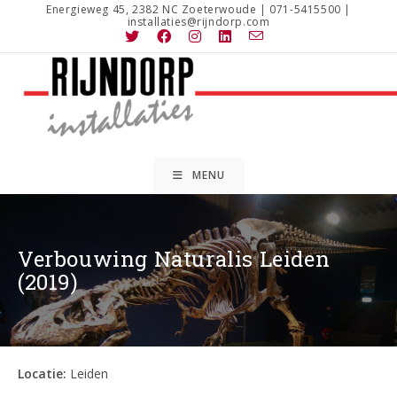
Ga
Energieweg 45, 2382 NC Zoeterwoude | 071-5415500 |
installaties@rijndorp.com
naar
inhoud
MENU
Verbouwing Naturalis Leiden
(2019)
Locatie:
Leiden