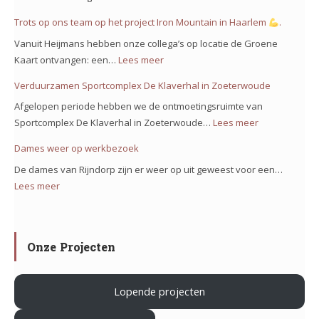
bij
Groene
Trots op ons team op het project Iron Mountain in Haarlem
.
de
kaart
Bolstoren
Vanuit Heijmans hebben onze collega’s op locatie de Groene
voor
Nieuw
Kaart ontvangen: een…
Lees meer
:
project
Vennep!
Trots
Verduurzamen Sportcomplex De Klaverhal in Zoeterwoude
Noorderkeerkring!
op
Afgelopen periode hebben we de ontmoetingsruimte van
ons
Sportcomplex De Klaverhal in Zoeterwoude…
Lees meer
:
team
Verduurzam
Dames weer op werkbezoek
op
Sportcomple
het
De dames van Rijndorp zijn er weer op uit geweest voor een…
De
project
Lees meer
:
Klaverhal
Iron
Dames
in
Mountain
weer
Zoeterwoud
in
op
Onze Projecten
Haarlem
werkbezoek
Lopende projecten
.