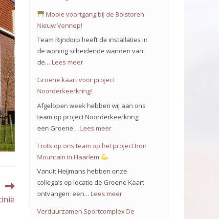
Mooie voortgang bij de Bolstoren
Nieuw Vennep!
Team Rijndorp heeft de installaties in
de woning scheidende wanden van
de…
Lees meer
:
Groene kaart voor project
Mooie
Noorderkeerkring!
voortgang
Afgelopen week hebben wij aan ons
bij
team op project Noorderkeerkring
de
een Groene…
Lees meer
:
Bolstoren
Groene
Trots op ons team op het project Iron
Nieuw
kaart
Mountain in Haarlem
.
Vennep!
voor
Vanuit Heijmans hebben onze
project
collega’s op locatie de Groene Kaart
Noorderkeerkring!
ontvangen: een…
Lees meer
:
inië
Trots
Verduurzamen Sportcomplex De
op