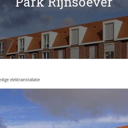
Park Rijnsoever
edige elektrainstallatie