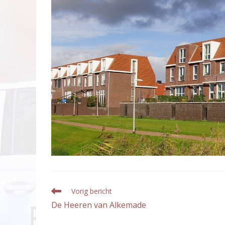
Lees
Vorig bericht
meer
De Heeren van Alkemade
artikelen