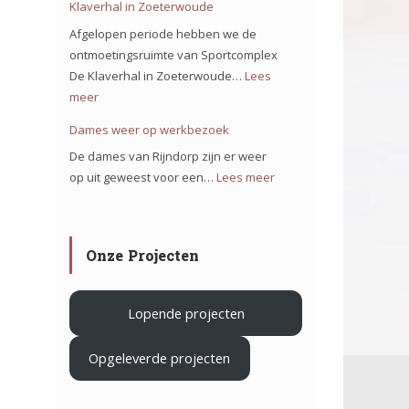
Klaverhal in Zoeterwoude
ons
Afgelopen periode hebben we de
team
ontmoetingsruimte van Sportcomplex
op
De Klaverhal in Zoeterwoude…
Lees
het
meer
:
project
Verduurzamen
Dames weer op werkbezoek
Iron
Sportcomplex
De dames van Rijndorp zijn er weer
Mountain
De
op uit geweest voor een…
Lees meer
:
in
Klaverhal
Dames
Haarlem
in
weer
Zoeterwoude
op
.
Onze Projecten
werkbezoek
Lopende projecten
Opgeleverde projecten